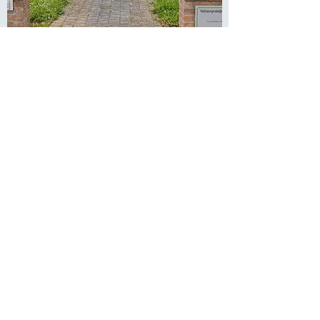
OPEN HUIS
Coming soon
Dit is onze grootste droom, die we
hopelijk snel kunnen realiseren. We
dromen van een huis waar we kunnen
helpen waar nodig, zoals mee aan tafel
schuiven voor ondersteuning tijdens het
eten. Een plaats om te praten indien
nodig. Of een plaats waar je tijdelijk kan
verblijven als je eventjes uit je omgeving
weg moet zijn.