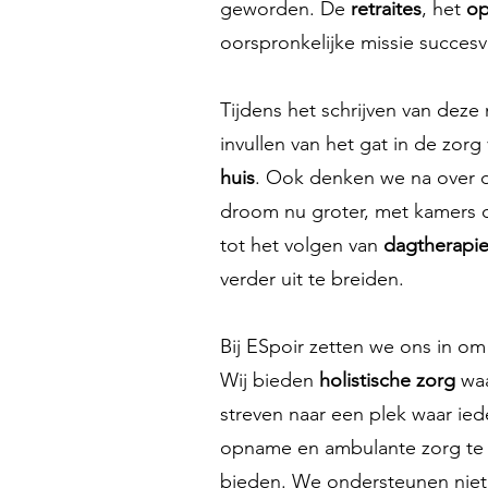
geworden. De
retraites
, het
op
oorspronkelijke missie succesv
Tijdens het schrijven van deze
invullen van het gat in de zo
huis
. Ook denken we na over d
droom nu groter, met kamers 
tot het volgen van
dagtherapi
verder uit te breiden.
Bij ESpoir zetten we ons in o
Wij bieden
holistische zorg
waa
streven naar een plek waar ie
opname en ambulante zorg te
bieden. We ondersteunen niet