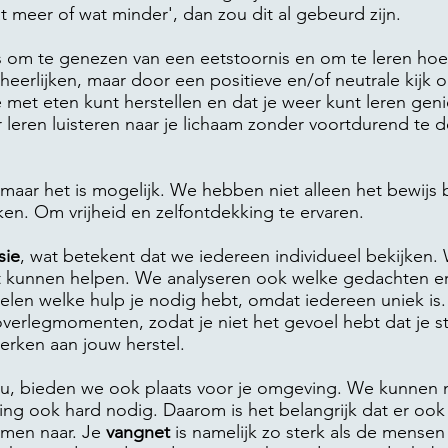
 meer of wat minder', dan zou dit al gebeurd zijn.
 om te genezen van een eetstoornis en om te leren hoe 
heerlijken, maar door een positieve en/of neutrale kijk o
ie met eten kunt herstellen en dat je weer kunt leren ge
 leren luisteren naar je lichaam zonder voortdurend te
, maar het is mogelijk. We hebben niet alleen het bewij
en. Om vrijheid en zelfontdekking te ervaren.
sie
, wat betekent dat we iedereen individueel bekijken. 
st kunnen helpen. We analyseren ook welke gedachten er
elen welke hulp je nodig hebt, omdat iedereen uniek is
verlegmomenten, zodat je niet het gevoel hebt dat je s
erken aan jouw herstel.
u, bieden we ook plaats voor je omgeving. We kunnen n
g ook hard nodig. Daarom is het belangrijk dat er ook 
amen naar. Je
vangnet
is namelijk zo sterk als de mensen