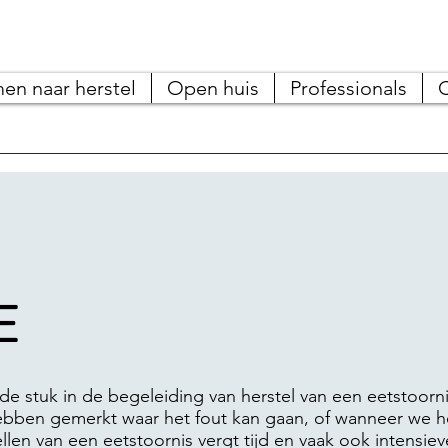
en naar herstel
Open huis
Professionals
E
nde stuk in de begeleiding van herstel van een eetstoor
ebben gemerkt waar het fout kan gaan, of wanneer we h
len van een eetstoornis vergt tijd en vaak ook intensiev