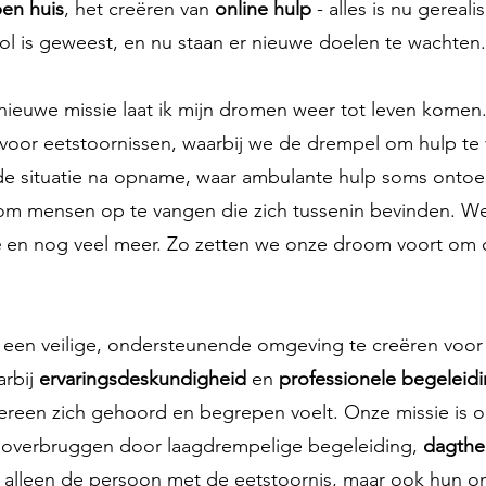
en huis
, het creëren van
online hulp
- alles is nu gereal
ol is geweest, en nu staan er nieuwe doelen te wachten.
 nieuwe missie laat ik mijn dromen weer tot leven komen.
rg voor eetstoornissen, waarbij we de drempel om hulp t
e situatie na opname, waar ambulante hulp soms ontoe
om mensen op te vangen die zich tussenin bevinden. W
e
en nog veel meer. Zo zetten we onze droom voort om d
m een veilige, ondersteunende omgeving te creëren voo
rbij
ervaringsdeskundigheid
en
professionele begeleid
dereen zich gehoord en begrepen voelt. Onze missie is o
 overbruggen door laagdrempelige begeleiding,
dagthe
 alleen de persoon met de eetstoornis, maar ook hun o