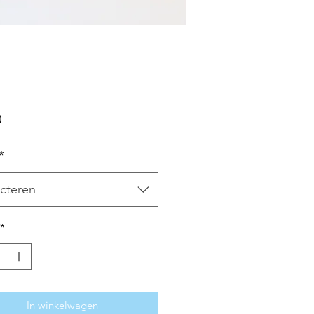
Prijs
0
*
cteren
*
In winkelwagen