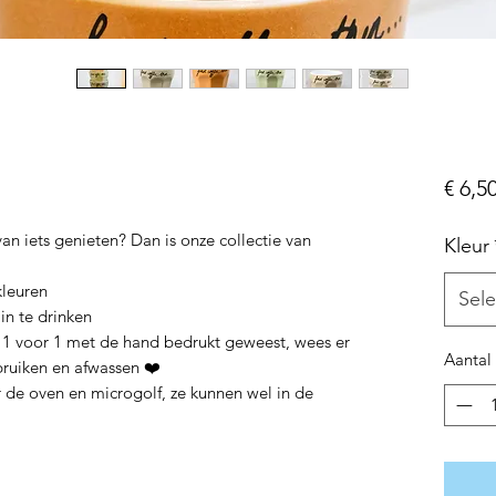
€ 6,5
van iets genieten? Dan is onze collectie van
Kleur
kleuren
Sele
 in te drinken
jn 1 voor 1 met de hand bedrukt geweest, wees er
Aantal
bruiken en afwassen ❤️
or de oven en microgolf, ze kunnen wel in de