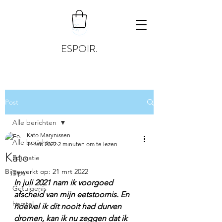
ESPOIR.
Post
Alle berichten
Kato Marynissen
Alle berichten
14 feb 2022
2 minuten om te lezen
Kato
Educatie
Bijgewerkt op:
21 mrt 2022
Tips
In juli 2021 nam ik voorgoed 
Getuigenis
afscheid van mijn eetstoornis. En 
herstel
hoewel ik dit nooit had durven 
dromen, kan ik nu zeggen dat ik 