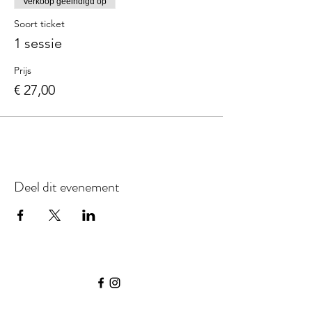
Verkoop geëindigd op
Soort ticket
1 sessie
Prijs
€ 27,00
Deel dit evenement
©2026 door ESpoir.