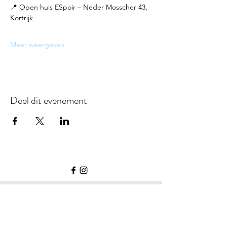
📍 Open huis ESpoir – Neder Mosscher 43, 
Kortrijk
Meer weergeven
Deel dit evenement
©2026 door ESpoir.